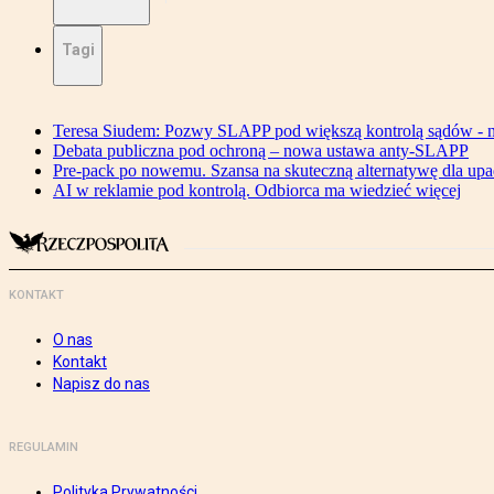
Tagi
Teresa Siudem: Pozwy SLAPP pod większą kontrolą sądów - n
Debata publiczna pod ochroną – nowa ustawa anty-SLAPP
Pre-pack po nowemu. Szansa na skuteczną alternatywę dla upa
AI w reklamie pod kontrolą. Odbiorca ma wiedzieć więcej
KONTAKT
O nas
Kontakt
Napisz do nas
REGULAMIN
Polityka Prywatności