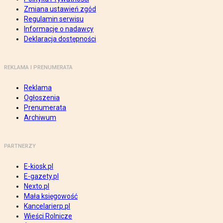
Zmiana ustawień zgód
Regulamin serwisu
Informacje o nadawcy
Deklaracja dostępności
REKLAMA I PRENUMERATA
Reklama
Ogłoszenia
Prenumerata
Archiwum
PARTNERZY
E-kiosk.pl
E-gazety.pl
Nexto.pl
Mała księgowość
Kancelarierp.pl
Wieści Rolnicze