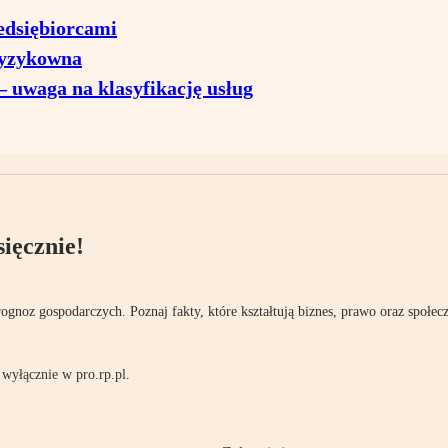
edsiębiorcami
ryzykowna
 uwaga na klasyfikację usług
ięcznie!
rognoz gospodarczych. Poznaj fakty, które kształtują biznes, prawo oraz społec
wyłącznie w pro.rp.pl.