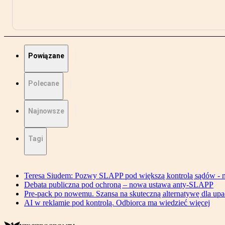
Powiązane
Polecane
Najnowsze
Tagi
Teresa Siudem: Pozwy SLAPP pod większą kontrolą sądów - n
Debata publiczna pod ochroną – nowa ustawa anty-SLAPP
Pre-pack po nowemu. Szansa na skuteczną alternatywę dla upa
AI w reklamie pod kontrolą. Odbiorca ma wiedzieć więcej