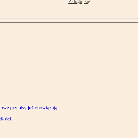
Zaloguj się
owe przepisy już obowiązują
dłości