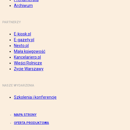
Archiwum
PARTNERZY
E-kiosk.pl
E-gazety.pl
Nexto.pl
Mała księgowość
Kancelarierp.pl
Wieści Rolnicze
Życie Warszawy
NASZE WYDARZENIA
Szkolenia i konferencje
MAPA STRONY
OFERTA PRODUKTOWA