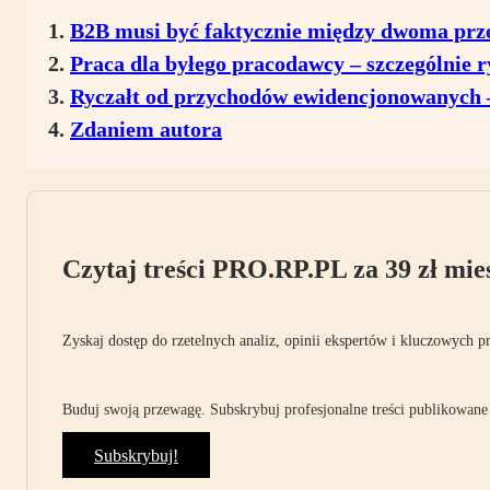
B2B musi być faktycznie między dwoma prz
Praca dla byłego pracodawcy – szczególnie 
Ryczałt od przychodów ewidencjonowanych –
Zdaniem autora
Czytaj treści PRO.RP.PL za 39 zł mies
Zyskaj dostęp do rzetelnych analiz, opinii ekspertów i kluczowych p
Buduj swoją przewagę. Subskrybuj profesjonalne treści publikowane 
Subskrybuj!