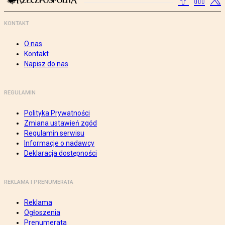
KONTAKT
O nas
Kontakt
Napisz do nas
REGULAMIN
Polityka Prywatności
Zmiana ustawień zgód
Regulamin serwisu
Informacje o nadawcy
Deklaracja dostępności
REKLAMA I PRENUMERATA
Reklama
Ogłoszenia
Prenumerata