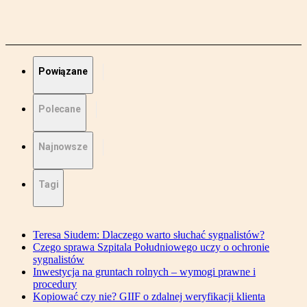
Powiązane
Polecane
Najnowsze
Tagi
Teresa Siudem: Dlaczego warto słuchać sygnalistów?
Czego sprawa Szpitala Południowego uczy o ochronie
sygnalistów
Inwestycja na gruntach rolnych – wymogi prawne i
procedury
Kopiować czy nie? GIIF o zdalnej weryfikacji klienta