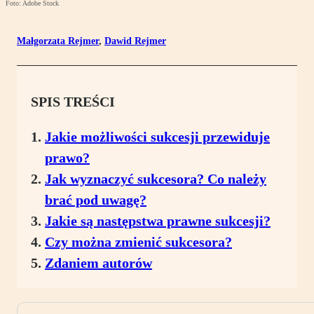
Foto: Adobe Stock
Małgorzata Rejmer
,
Dawid Rejmer
SPIS TREŚCI
Jakie możliwości sukcesji przewiduje
prawo?
Jak wyznaczyć sukcesora? Co należy
brać pod uwagę?
Jakie są następstwa prawne sukcesji?
Czy można zmienić sukcesora?
Zdaniem autorów