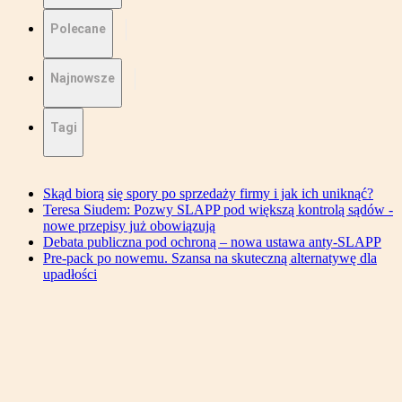
Polecane
Najnowsze
Tagi
Skąd biorą się spory po sprzedaży firmy i jak ich uniknąć?
Teresa Siudem: Pozwy SLAPP pod większą kontrolą sądów -
nowe przepisy już obowiązują
Debata publiczna pod ochroną – nowa ustawa anty-SLAPP
Pre-pack po nowemu. Szansa na skuteczną alternatywę dla
upadłości