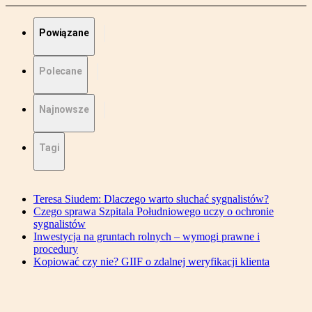
Powiązane
Polecane
Najnowsze
Tagi
Teresa Siudem: Dlaczego warto słuchać sygnalistów?
Czego sprawa Szpitala Południowego uczy o ochronie
sygnalistów
Inwestycja na gruntach rolnych – wymogi prawne i
procedury
Kopiować czy nie? GIIF o zdalnej weryfikacji klienta