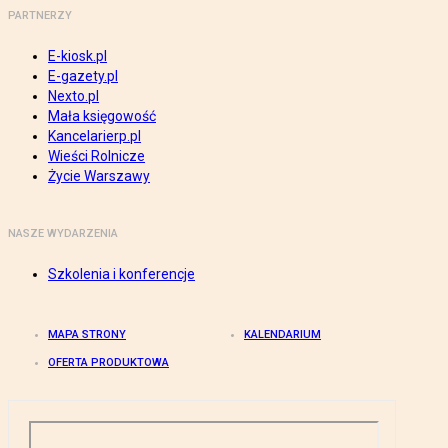
PARTNERZY
E-kiosk.pl
E-gazety.pl
Nexto.pl
Mała księgowość
Kancelarierp.pl
Wieści Rolnicze
Życie Warszawy
NASZE WYDARZENIA
Szkolenia i konferencje
MAPA STRONY
KALENDARIUM
OFERTA PRODUKTOWA