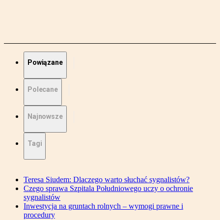
Powiązane
Polecane
Najnowsze
Tagi
Teresa Siudem: Dlaczego warto słuchać sygnalistów?
Czego sprawa Szpitala Południowego uczy o ochronie
sygnalistów
Inwestycja na gruntach rolnych – wymogi prawne i
procedury