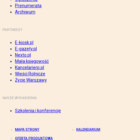
Prenumerata
Archiwum
PARTNERZY
E-kiosk.pl
E-gazety.pl
Nexto.pl
Mała księgowość
Kancelarierp.pl
Wieści Rolnicze
Życie Warszawy
NASZE WYDARZENIA
Szkolenia i konferencje
MAPA STRONY
KALENDARIUM
OFERTA PRODUKTOWA