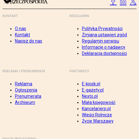
KONTAKT
REGULAMIN
O nas
Polityka Prywatności
Kontakt
Zmiana ustawień zgód
Napisz do nas
Regulamin serwisu
Informacje o nadawcy
Deklaracja dostępności
REKLAMA I PRENUMERATA
PARTNERZY
Reklama
E-kiosk.pl
Ogłoszenia
E-gazety.pl
Prenumerata
Nexto.pl
Archiwum
Mała księgowość
Kancelarierp.pl
Wieści Rolnicze
Życie Warszawy
NASZE WYDARZENIA