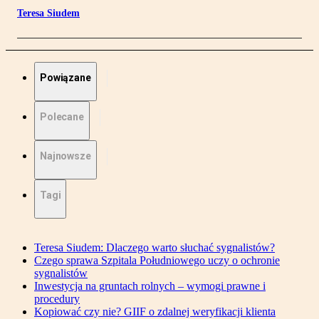
Teresa Siudem
Powiązane
Polecane
Najnowsze
Tagi
Teresa Siudem: Dlaczego warto słuchać sygnalistów?
Czego sprawa Szpitala Południowego uczy o ochronie
sygnalistów
Inwestycja na gruntach rolnych – wymogi prawne i
procedury
Kopiować czy nie? GIIF o zdalnej weryfikacji klienta