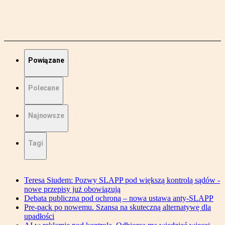
Powiązane
Polecane
Najnowsze
Tagi
Teresa Siudem: Pozwy SLAPP pod większą kontrolą sądów -
nowe przepisy już obowiązują
Debata publiczna pod ochroną – nowa ustawa anty-SLAPP
Pre-pack po nowemu. Szansa na skuteczną alternatywę dla
upadłości