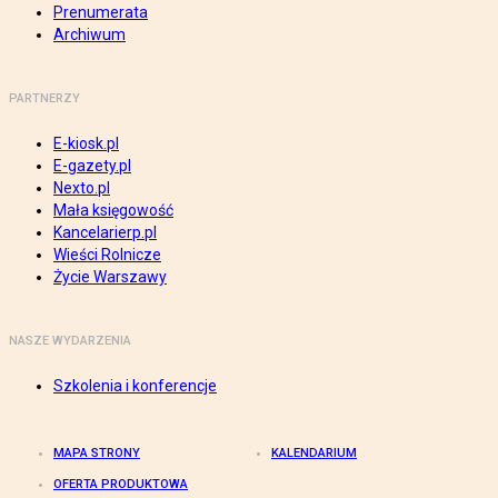
Prenumerata
Archiwum
PARTNERZY
E-kiosk.pl
E-gazety.pl
Nexto.pl
Mała księgowość
Kancelarierp.pl
Wieści Rolnicze
Życie Warszawy
NASZE WYDARZENIA
Szkolenia i konferencje
MAPA STRONY
KALENDARIUM
OFERTA PRODUKTOWA