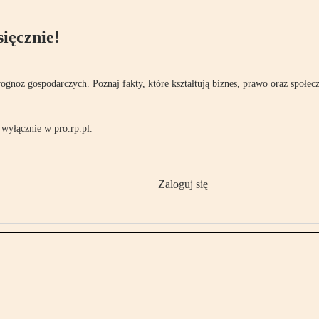
ięcznie!
rognoz gospodarczych. Poznaj fakty, które kształtują biznes, prawo oraz społec
wyłącznie w pro.rp.pl.
Zaloguj się