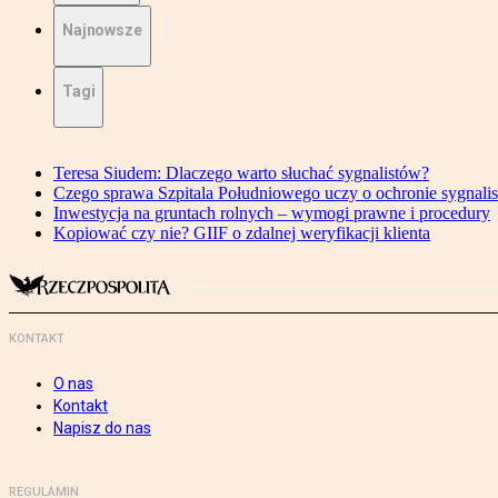
Najnowsze
Tagi
Teresa Siudem: Dlaczego warto słuchać sygnalistów?
Czego sprawa Szpitala Południowego uczy o ochronie sygnali
Inwestycja na gruntach rolnych – wymogi prawne i procedury
Kopiować czy nie? GIIF o zdalnej weryfikacji klienta
KONTAKT
O nas
Kontakt
Napisz do nas
REGULAMIN