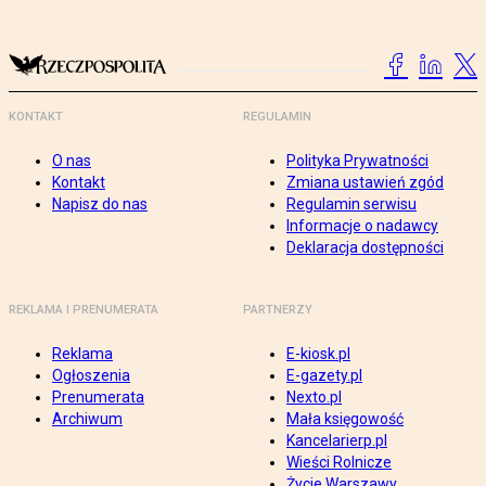
KONTAKT
REGULAMIN
O nas
Polityka Prywatności
Kontakt
Zmiana ustawień zgód
Napisz do nas
Regulamin serwisu
Informacje o nadawcy
Deklaracja dostępności
REKLAMA I PRENUMERATA
PARTNERZY
Reklama
E-kiosk.pl
Ogłoszenia
E-gazety.pl
Prenumerata
Nexto.pl
Archiwum
Mała księgowość
Kancelarierp.pl
Wieści Rolnicze
Życie Warszawy