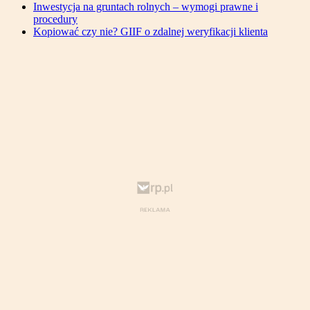
Inwestycja na gruntach rolnych – wymogi prawne i
procedury
Kopiować czy nie? GIIF o zdalnej weryfikacji klienta