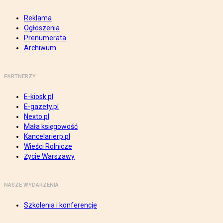
Reklama
Ogłoszenia
Prenumerata
Archiwum
PARTNERZY
E-kiosk.pl
E-gazety.pl
Nexto.pl
Mała księgowość
Kancelarierp.pl
Wieści Rolnicze
Życie Warszawy
NASZE WYDARZENIA
Szkolenia i konferencje