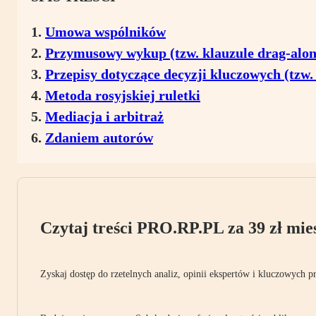
Umowa wspólników
Przymusowy wykup (tzw. klauzule drag-along
Przepisy dotyczące decyzji kluczowych (tzw.
Metoda rosyjskiej ruletki
Mediacja i arbitraż
Zdaniem autorów
Czytaj treści PRO.RP.PL za 39 zł mies
Zyskaj dostęp do rzetelnych analiz, opinii ekspertów i kluczowych p