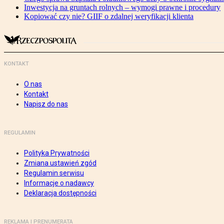
Inwestycja na gruntach rolnych – wymogi prawne i procedury
Kopiować czy nie? GIIF o zdalnej weryfikacji klienta
KONTAKT
O nas
Kontakt
Napisz do nas
REGULAMIN
Polityka Prywatności
Zmiana ustawień zgód
Regulamin serwisu
Informacje o nadawcy
Deklaracja dostępności
REKLAMA I PRENUMERATA