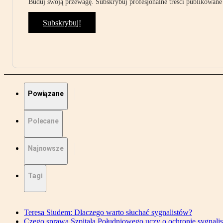
Buduj swoją przewagę. Subskrybuj profesjonalne treści publikowane 
Subskrybuj!
Powiązane
Polecane
Najnowsze
Tagi
Teresa Siudem: Dlaczego warto słuchać sygnalistów?
Czego sprawa Szpitala Południowego uczy o ochronie sygnali