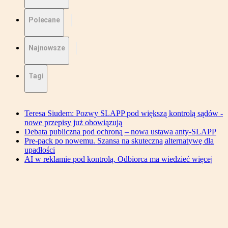
Polecane
Najnowsze
Tagi
Teresa Siudem: Pozwy SLAPP pod większą kontrolą sądów -
nowe przepisy już obowiązują
Debata publiczna pod ochroną – nowa ustawa anty-SLAPP
Pre-pack po nowemu. Szansa na skuteczną alternatywę dla
upadłości
AI w reklamie pod kontrolą. Odbiorca ma wiedzieć więcej