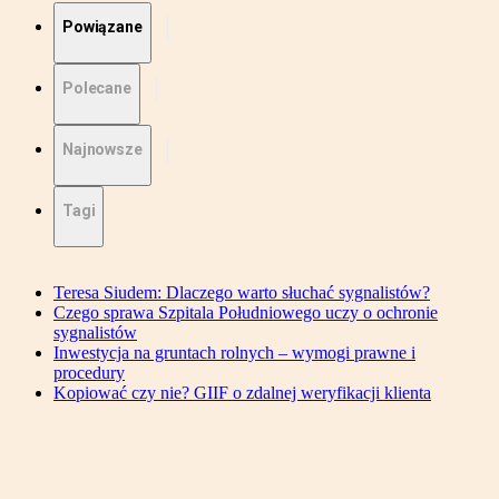
Powiązane
Polecane
Najnowsze
Tagi
Teresa Siudem: Dlaczego warto słuchać sygnalistów?
Czego sprawa Szpitala Południowego uczy o ochronie
sygnalistów
Inwestycja na gruntach rolnych – wymogi prawne i
procedury
Kopiować czy nie? GIIF o zdalnej weryfikacji klienta