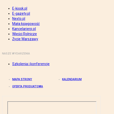
E-kiosk.pl
E-gazety.pl
Nexto.pl
Mała księgowość
Kancelarierp.pl
Wieści Rolnicze
Życie Warszawy
NASZE WYDARZENIA
Szkolenia i konferencje
MAPA STRONY
KALENDARIUM
OFERTA PRODUKTOWA