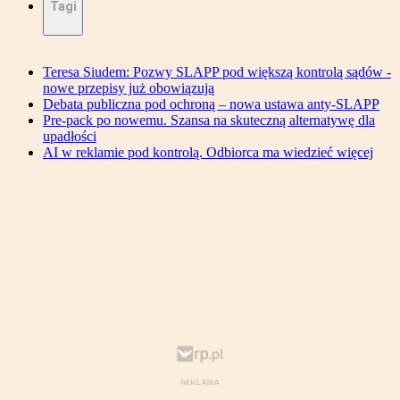
Tagi
Teresa Siudem: Pozwy SLAPP pod większą kontrolą sądów -
nowe przepisy już obowiązują
Debata publiczna pod ochroną – nowa ustawa anty-SLAPP
Pre-pack po nowemu. Szansa na skuteczną alternatywę dla
upadłości
AI w reklamie pod kontrolą. Odbiorca ma wiedzieć więcej