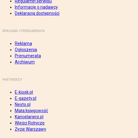
Regulamin serwisu
Informacje o nadawcy
Deklaracja dostępności
REKLAMA I PRENUMERATA
Reklama
Ogłoszenia
Prenumerata
Archiwum
PARTNERZY
E-kiosk.pl
E-gazety.pl
Nexto.pl
Mała księgowość
Kancelarierp.pl
Wieści Rolnicze
Życie Warszawy