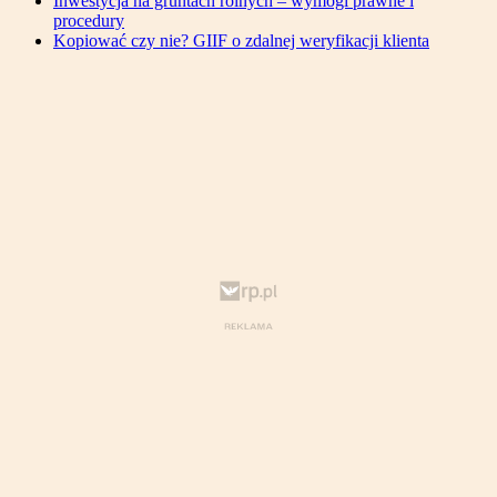
Inwestycja na gruntach rolnych – wymogi prawne i
procedury
Kopiować czy nie? GIIF o zdalnej weryfikacji klienta