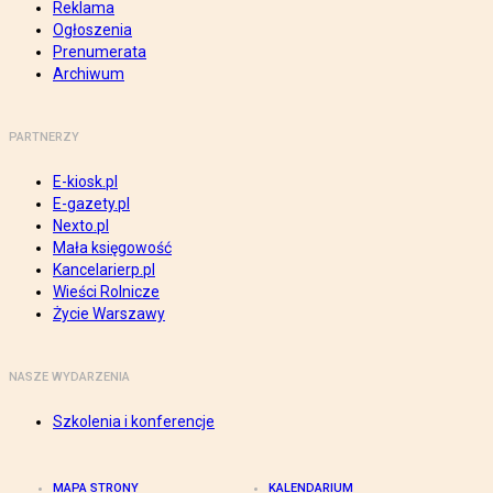
Reklama
Ogłoszenia
Prenumerata
Archiwum
PARTNERZY
E-kiosk.pl
E-gazety.pl
Nexto.pl
Mała księgowość
Kancelarierp.pl
Wieści Rolnicze
Życie Warszawy
NASZE WYDARZENIA
Szkolenia i konferencje
MAPA STRONY
KALENDARIUM