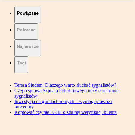
Powiązane
Polecane
Najnowsze
Tagi
Teresa Siudem: Dlaczego warto słuchać sygnalistów?
Czego sprawa Szpitala Południowego uczy o ochronie
sygnalistów
Inwestycja na gruntach rolnych – wymogi prawne i
procedury
Kopiować czy nie? GIIF o zdalnej weryfikacji klienta