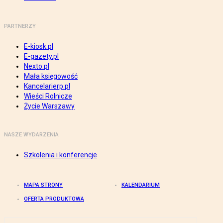
PARTNERZY
E-kiosk.pl
E-gazety.pl
Nexto.pl
Mała księgowość
Kancelarierp.pl
Wieści Rolnicze
Życie Warszawy
NASZE WYDARZENIA
Szkolenia i konferencje
MAPA STRONY
KALENDARIUM
OFERTA PRODUKTOWA