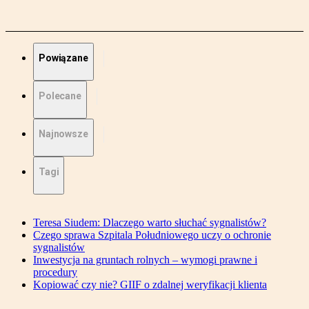
Powiązane
Polecane
Najnowsze
Tagi
Teresa Siudem: Dlaczego warto słuchać sygnalistów?
Czego sprawa Szpitala Południowego uczy o ochronie
sygnalistów
Inwestycja na gruntach rolnych – wymogi prawne i
procedury
Kopiować czy nie? GIIF o zdalnej weryfikacji klienta