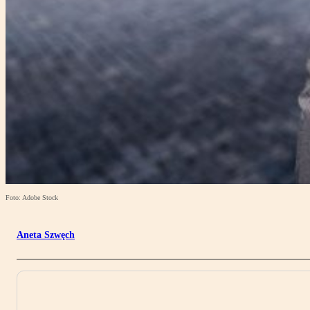
Foto: Adobe Stock
Aneta Szwęch