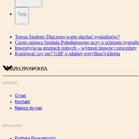
Tagi
Teresa Siudem: Dlaczego warto słuchać sygnalistów?
Czego sprawa Szpitala Południowego uczy o ochronie sygnali
Inwestycja na gruntach rolnych – wymogi prawne i procedury
Kopiować czy nie? GIIF o zdalnej weryfikacji klienta
KONTAKT
O nas
Kontakt
Napisz do nas
REGULAMIN
Polityka Prywatności