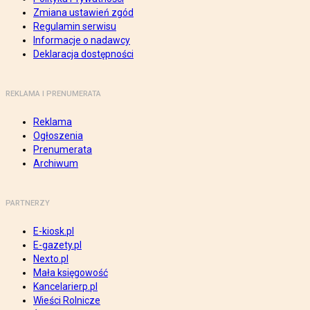
Zmiana ustawień zgód
Regulamin serwisu
Informacje o nadawcy
Deklaracja dostępności
REKLAMA I PRENUMERATA
Reklama
Ogłoszenia
Prenumerata
Archiwum
PARTNERZY
E-kiosk.pl
E-gazety.pl
Nexto.pl
Mała księgowość
Kancelarierp.pl
Wieści Rolnicze