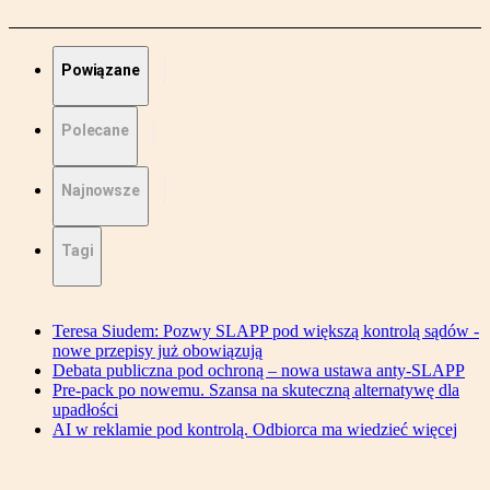
Powiązane
Polecane
Najnowsze
Tagi
Teresa Siudem: Pozwy SLAPP pod większą kontrolą sądów -
nowe przepisy już obowiązują
Debata publiczna pod ochroną – nowa ustawa anty-SLAPP
Pre-pack po nowemu. Szansa na skuteczną alternatywę dla
upadłości
AI w reklamie pod kontrolą. Odbiorca ma wiedzieć więcej