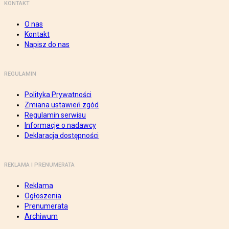
KONTAKT
O nas
Kontakt
Napisz do nas
REGULAMIN
Polityka Prywatności
Zmiana ustawień zgód
Regulamin serwisu
Informacje o nadawcy
Deklaracja dostępności
REKLAMA I PRENUMERATA
Reklama
Ogłoszenia
Prenumerata
Archiwum