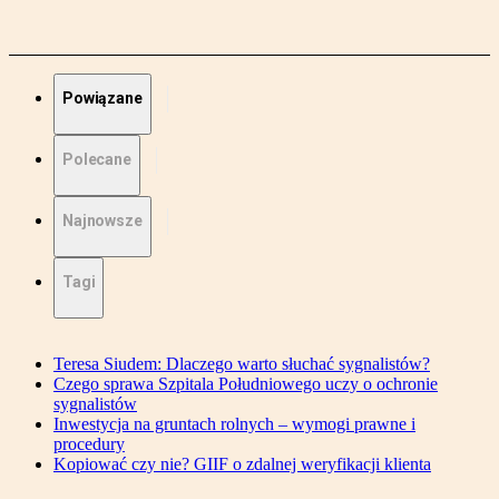
Powiązane
Polecane
Najnowsze
Tagi
Teresa Siudem: Dlaczego warto słuchać sygnalistów?
Czego sprawa Szpitala Południowego uczy o ochronie
sygnalistów
Inwestycja na gruntach rolnych – wymogi prawne i
procedury
Kopiować czy nie? GIIF o zdalnej weryfikacji klienta