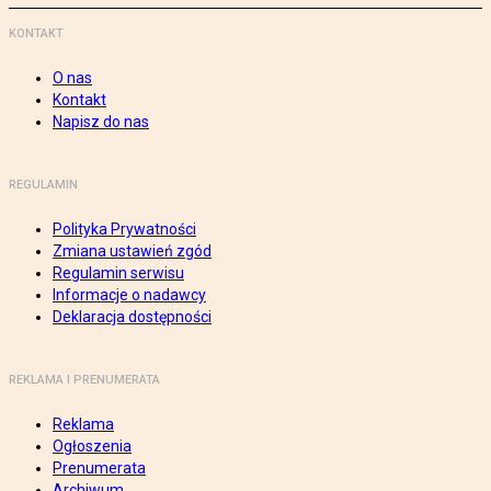
KONTAKT
O nas
Kontakt
Napisz do nas
REGULAMIN
Polityka Prywatności
Zmiana ustawień zgód
Regulamin serwisu
Informacje o nadawcy
Deklaracja dostępności
REKLAMA I PRENUMERATA
Reklama
Ogłoszenia
Prenumerata
Archiwum