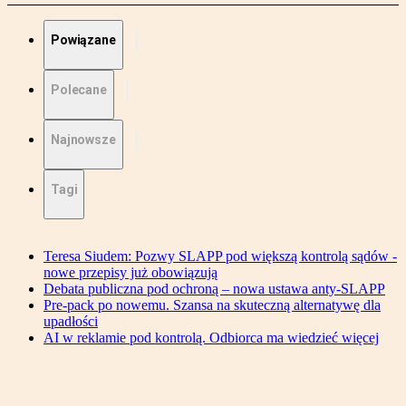
Powiązane
Polecane
Najnowsze
Tagi
Teresa Siudem: Pozwy SLAPP pod większą kontrolą sądów -
nowe przepisy już obowiązują
Debata publiczna pod ochroną – nowa ustawa anty-SLAPP
Pre-pack po nowemu. Szansa na skuteczną alternatywę dla
upadłości
AI w reklamie pod kontrolą. Odbiorca ma wiedzieć więcej