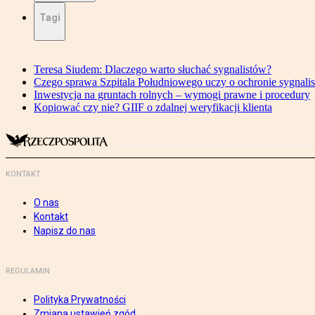
Tagi
Teresa Siudem: Dlaczego warto słuchać sygnalistów?
Czego sprawa Szpitala Południowego uczy o ochronie sygnali
Inwestycja na gruntach rolnych – wymogi prawne i procedury
Kopiować czy nie? GIIF o zdalnej weryfikacji klienta
KONTAKT
O nas
Kontakt
Napisz do nas
REGULAMIN
Polityka Prywatności
Zmiana ustawień zgód