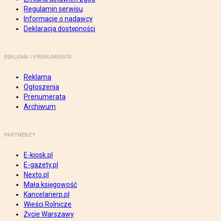
Regulamin serwisu
Informacje o nadawcy
Deklaracja dostępności
REKLAMA I PRENUMERATA
Reklama
Ogłoszenia
Prenumerata
Archiwum
PARTNERZY
E-kiosk.pl
E-gazety.pl
Nexto.pl
Mała księgowość
Kancelarierp.pl
Wieści Rolnicze
Życie Warszawy