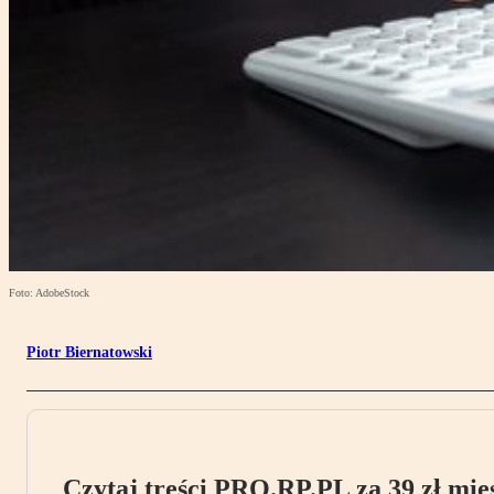
Foto: AdobeStock
Piotr Biernatowski
Czytaj treści PRO.RP.PL za 39 zł mies