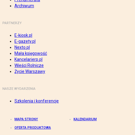
Archiwum
PARTNERZY
E-kiosk.pl
E-gazety.pl
Nexto.pl
Mała księgowość
Kancelarierp.pl
Wieści Rolnicze
Życie Warszawy
NASZE WYDARZENIA
Szkolenia i konferencje
MAPA STRONY
KALENDARIUM
OFERTA PRODUKTOWA