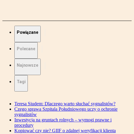
Powiązane
Polecane
Najnowsze
Tagi
Teresa Siudem: Dlaczego warto słuchać sygnalistów?
Czego sprawa Szpitala Południowego uczy o ochronie
sygnalistów
Inwestycja na gruntach rolnych – wymogi prawne i
procedury
Kopiować czy nie? GIIF o zdalnej weryfikacji klienta