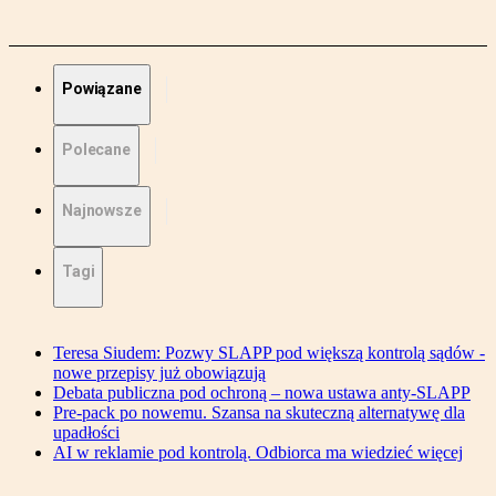
Powiązane
Polecane
Najnowsze
Tagi
Teresa Siudem: Pozwy SLAPP pod większą kontrolą sądów -
nowe przepisy już obowiązują
Debata publiczna pod ochroną – nowa ustawa anty-SLAPP
Pre-pack po nowemu. Szansa na skuteczną alternatywę dla
upadłości
AI w reklamie pod kontrolą. Odbiorca ma wiedzieć więcej