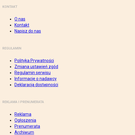
KONTAKT
O nas
Kontakt
Napisz do nas
REGULAMIN
Polityka Prywatności
Zmiana ustawień zgód
Regulamin serwisu
Informacje o nadawcy
Deklaracja dostępności
REKLAMA I PRENUMERATA
Reklama
Ogłoszenia
Prenumerata
Archiwum