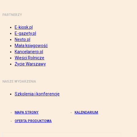
PARTNERZY
E-kiosk.pl
E-gazety.pl
Nexto.pl
Mała księgowość
Kancelarierp.pl
Wieści Rolnicze
Życie Warszawy
NASZE WYDARZENIA
Szkolenia i konferencje
MAPA STRONY
KALENDARIUM
OFERTA PRODUKTOWA