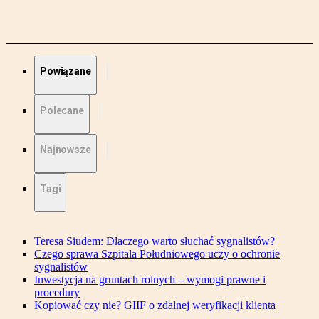
Powiązane
Polecane
Najnowsze
Tagi
Teresa Siudem: Dlaczego warto słuchać sygnalistów?
Czego sprawa Szpitala Południowego uczy o ochronie
sygnalistów
Inwestycja na gruntach rolnych – wymogi prawne i
procedury
Kopiować czy nie? GIIF o zdalnej weryfikacji klienta