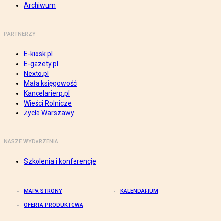
Archiwum
PARTNERZY
E-kiosk.pl
E-gazety.pl
Nexto.pl
Mała księgowość
Kancelarierp.pl
Wieści Rolnicze
Życie Warszawy
NASZE WYDARZENIA
Szkolenia i konferencje
MAPA STRONY
KALENDARIUM
OFERTA PRODUKTOWA