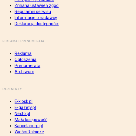
Zmiana ustawień zgód
Regulamin serwisu
Informacje o nadawcy
Deklaracja dostępności
REKLAMA I PRENUMERATA
Reklama
Ogłoszenia
Prenumerata
Archiwum
PARTNERZY
E-kiosk.pl
E-gazety.pl
Nexto.pl
Mała księgowość
Kancelarierp.pl
Wieści Rolnicze