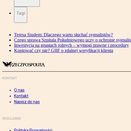
Tagi
Teresa Siudem: Dlaczego warto słuchać sygnalistów?
Czego sprawa Szpitala Południowego uczy o ochronie sygnali
Inwestycja na gruntach rolnych – wymogi prawne i procedury
Kopiować czy nie? GIIF o zdalnej weryfikacji klienta
KONTAKT
O nas
Kontakt
Napisz do nas
REGULAMIN
Polityka Prywatności