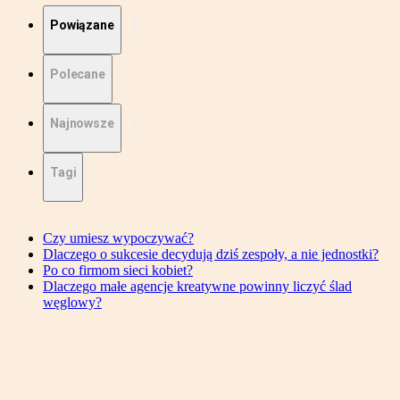
Powiązane
Polecane
Najnowsze
Tagi
Czy umiesz wypoczywać?
Dlaczego o sukcesie decydują dziś zespoły, a nie jednostki?
Po co firmom sieci kobiet?
Dlaczego małe agencje kreatywne powinny liczyć ślad
węglowy?