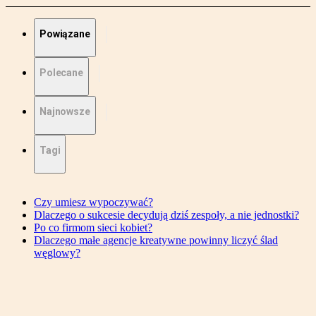
Powiązane
Polecane
Najnowsze
Tagi
Czy umiesz wypoczywać?
Dlaczego o sukcesie decydują dziś zespoły, a nie jednostki?
Po co firmom sieci kobiet?
Dlaczego małe agencje kreatywne powinny liczyć ślad
węglowy?