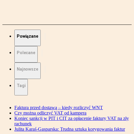
Powiązane
Polecane
Najnowsze
Tagi
Faktura przed dostawą – kiedy rozliczyć WNT
Czy można odliczyć VAT od kampera
Koniec sankcji w PIT i CIT za opłacenie faktury VAT na zły
rachunek
Julita Karaś-Gasparska: Trudna sztuka korygowania faktur