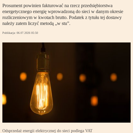
Prosument powinien fakturować na rzecz przedsiębiorstwa
energetycznego energię wprowadzoną do sieci w danym okresie
rozliczeniowym w kwotach brutto. Podatek z tytułu tej dostawy
należy zatem liczyć metodą „w stu”.
Publikacja:
06.07.2026 05:50
Odsprzedaż energii elektrycznej do sieci podlega VAT