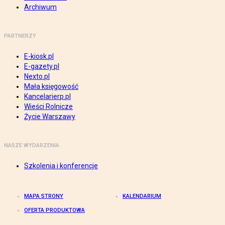
Archiwum
PARTNERZY
E-kiosk.pl
E-gazety.pl
Nexto.pl
Mała księgowość
Kancelarierp.pl
Wieści Rolnicze
Życie Warszawy
NASZE WYDARZENIA
Szkolenia i konferencje
MAPA STRONY
KALENDARIUM
OFERTA PRODUKTOWA