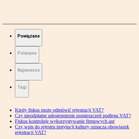
Powiązane
Polecane
Najnowsze
Tagi
Kiedy fiskus może odmówić rejestracji VAT?
Czy nieodpłatne udostępnienie pomieszczeń podlega VAT?
Fiskus kontroluje wykorzystywanie firmowych aut
Czy wpis do rejestru instytucji kultury oznacza obowiązek
rejestracji VAT?