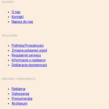
KONTAKT
O nas
Kontakt
Napisz do nas
REGULAMIN
Polityka Prywatności
Zmiana ustawień zgód
Regulamin serwisu
Informacje o nadawcy
Deklaracja dostępności
REKLAMA I PRENUMERATA
Reklama
Ogłoszenia
Prenumerata
Archiwum