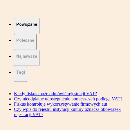
Powiązane
Polecane
Najnowsze
Tagi
Kiedy fiskus może odmówić rejestracji VAT?
Czy nieodpłatne udostępnienie pomieszczeń podlega VAT?
Fiskus kontroluje wykorzystywanie firmowych aut
Czy wpis do rejestru instytucji kultury oznacza obowiązek
rejestracji VAT?