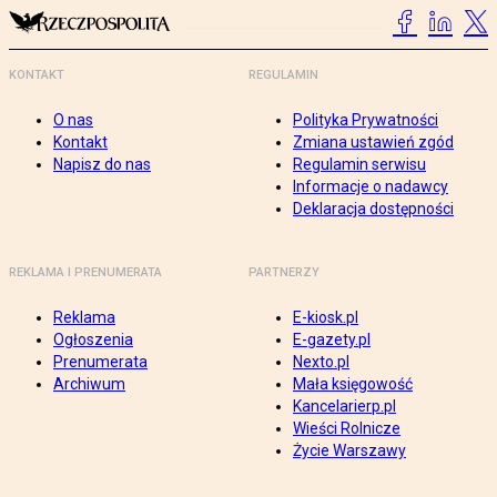
KONTAKT
REGULAMIN
O nas
Polityka Prywatności
Kontakt
Zmiana ustawień zgód
Napisz do nas
Regulamin serwisu
Informacje o nadawcy
Deklaracja dostępności
REKLAMA I PRENUMERATA
PARTNERZY
Reklama
E-kiosk.pl
Ogłoszenia
E-gazety.pl
Prenumerata
Nexto.pl
Archiwum
Mała księgowość
Kancelarierp.pl
Wieści Rolnicze
Życie Warszawy