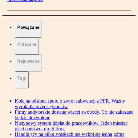
Powiązane
Polecane
Najnowsze
Tagi
Kolejna odsłona sporu o zwrot subwencji z PFR. Ważny
wyrok dla przedsiębiorców
Firmy audytorskie dostaną więcej swobody. Co nie zakazane
będzie dozwolone
Nietypowy system dopłat do pracowników. Jeden miesiąc
płaci państwo, drugi firma
Handlujący na kilku stoiskach nie wykpi się jedną górną