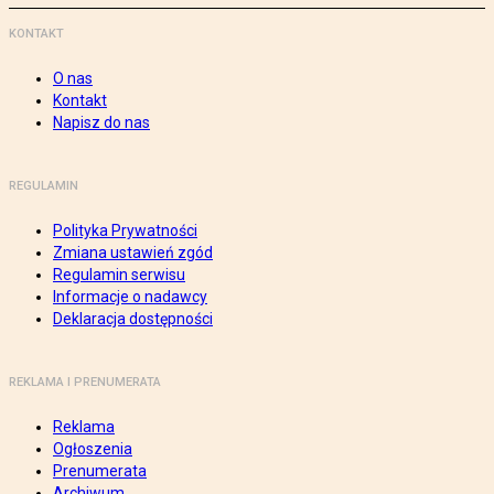
KONTAKT
O nas
Kontakt
Napisz do nas
REGULAMIN
Polityka Prywatności
Zmiana ustawień zgód
Regulamin serwisu
Informacje o nadawcy
Deklaracja dostępności
REKLAMA I PRENUMERATA
Reklama
Ogłoszenia
Prenumerata
Archiwum