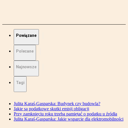
Powiązane
Polecane
Najnowsze
Tagi
Julita Karaś-Gasparska: Budynek czy budowla?
Jakie są podatkowe skutki emisji obligacji
Przy zamknięciu roku trzeba pamiętać o podatku u źródła
Julita Karaś-Gasparska: Jakie wsparcie dla elektromobilności