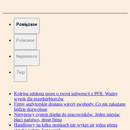
Powiązane
Polecane
Najnowsze
Tagi
Kolejna odsłona sporu o zwrot subwencji z PFR. Ważny
wyrok dla przedsiębiorców
Firmy audytorskie dostaną więcej swobody. Co nie zakazane
będzie dozwolone
Nietypowy system dopłat do pracowników. Jeden miesiąc
płaci państwo, drugi firma
Handlujący na kilku stoiskach nie wykpi się jedną górną