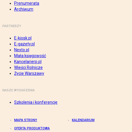
Prenumerata
Archiwum
PARTNERZY
E-kiosk.pl
E-gazety.pl
Nexto.pl
Mała księgowość
Kancelarierp.pl
Wieści Rolnicze
Życie Warszawy
NASZE WYDARZENIA
Szkolenia i konferencje
MAPA STRONY
KALENDARIUM
OFERTA PRODUKTOWA