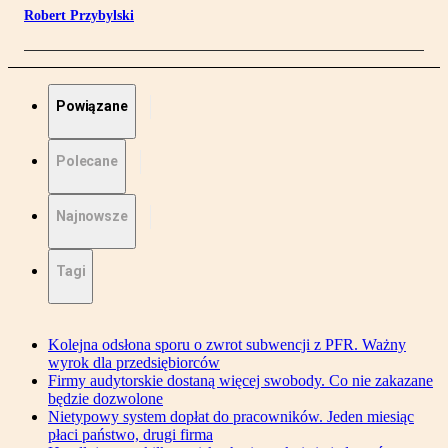
Robert Przybylski
Powiązane
Polecane
Najnowsze
Tagi
Kolejna odsłona sporu o zwrot subwencji z PFR. Ważny
wyrok dla przedsiębiorców
Firmy audytorskie dostaną więcej swobody. Co nie zakazane
będzie dozwolone
Nietypowy system dopłat do pracowników. Jeden miesiąc
płaci państwo, drugi firma