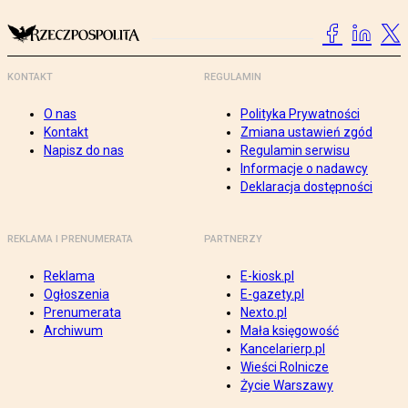
KONTAKT
REGULAMIN
O nas
Polityka Prywatności
Kontakt
Zmiana ustawień zgód
Napisz do nas
Regulamin serwisu
Informacje o nadawcy
Deklaracja dostępności
REKLAMA I PRENUMERATA
PARTNERZY
Reklama
E-kiosk.pl
Ogłoszenia
E-gazety.pl
Prenumerata
Nexto.pl
Archiwum
Mała księgowość
Kancelarierp.pl
Wieści Rolnicze
Życie Warszawy