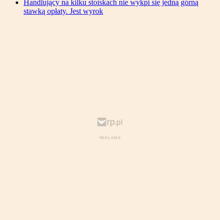
Handlujący na kilku stoiskach nie wykpi się jedną górną
stawką opłaty. Jest wyrok