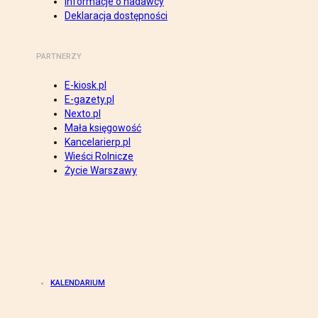
Informacje o nadawcy
Deklaracja dostępności
PARTNERZY
E-kiosk.pl
E-gazety.pl
Nexto.pl
Mała księgowość
Kancelarierp.pl
Wieści Rolnicze
Życie Warszawy
KALENDARIUM