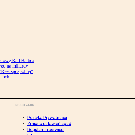
udowę Rail Baltica
rgu na miliardy
Rzeczpospolitej"
tkach
REGULAMIN
Polityka Prywatności
Zmiana ustawień zgód
Regulamin serwisu