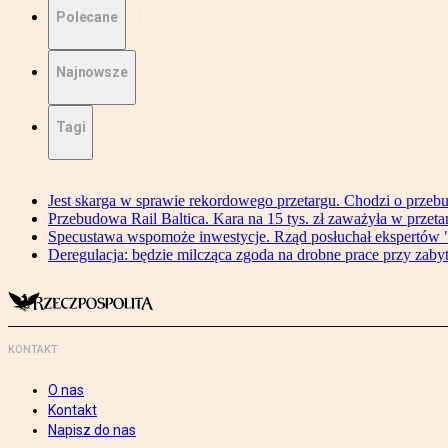
Polecane
Najnowsze
Tagi
Jest skarga w sprawie rekordowego przetargu. Chodzi o przeb
Przebudowa Rail Baltica. Kara na 15 tys. zł zaważyła w przeta
Specustawa wspomoże inwestycje. Rząd posłuchał ekspertów "
Deregulacja: będzie milcząca zgoda na drobne prace przy zaby
KONTAKT
O nas
Kontakt
Napisz do nas