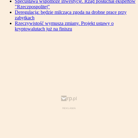
Specustawa wspomoże inwestycje. Rząd posłuchał ekspertów
"Rzeczpospolitej"
Deregulacja: będzie milcząca zgoda na drobne prace przy
zabytkach
Rzeczywistość wymusza zmiany. Projekt ustawy o
kryptowalutach już na finiszu