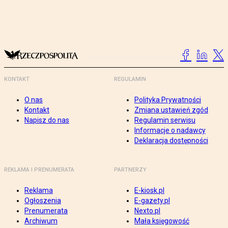
KONTAKT
REGULAMIN
O nas
Polityka Prywatności
Kontakt
Zmiana ustawień zgód
Napisz do nas
Regulamin serwisu
Informacje o nadawcy
Deklaracja dostępności
REKLAMA I PRENUMERATA
PARTNERZY
Reklama
E-kiosk.pl
Ogłoszenia
E-gazety.pl
Prenumerata
Nexto.pl
Archiwum
Mała księgowość