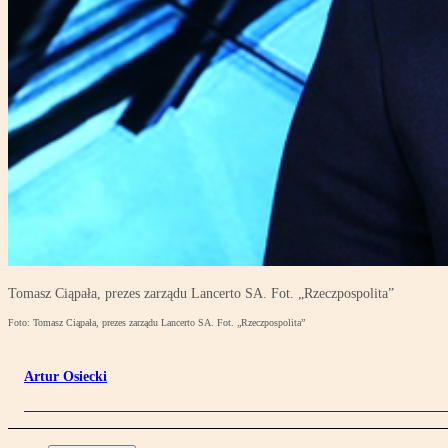
Tomasz Ciąpała, prezes zarządu Lancerto SA. Fot. „Rzeczpospolita”
Foto: Tomasz Ciąpała, prezes zarządu Lancerto SA. Fot. „Rzeczpospolita”
Artur Osiecki