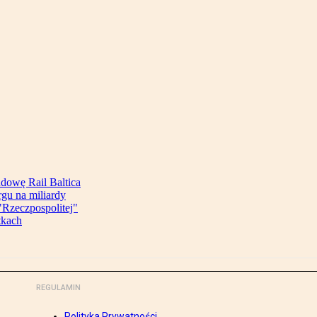
udowę Rail Baltica
rgu na miliardy
Rzeczpospolitej"
tkach
REGULAMIN
Polityka Prywatności