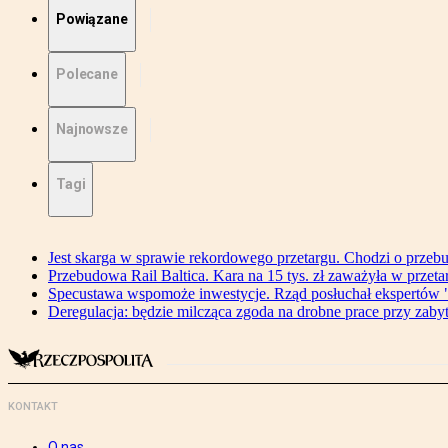
Powiązane
Polecane
Najnowsze
Tagi
Jest skarga w sprawie rekordowego przetargu. Chodzi o przeb
Przebudowa Rail Baltica. Kara na 15 tys. zł zaważyła w przeta
Specustawa wspomoże inwestycje. Rząd posłuchał ekspertów "
Deregulacja: będzie milcząca zgoda na drobne prace przy zaby
KONTAKT
O nas