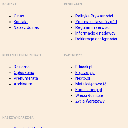
KONTAKT
REGULAMIN
O nas
Polityka Prywatności
Kontakt
Zmiana ustawień zgód
Napisz do nas
Regulamin serwisu
Informacje o nadawcy
Deklaracja dostępności
REKLAMA I PRENUMERATA
PARTNERZY
Reklama
E-kiosk.pl
Ogłoszenia
E-gazety.pl
Prenumerata
Nexto.pl
Archiwum
Mała księgowość
Kancelarierp.pl
Wieści Rolnicze
Życie Warszawy
NASZE WYDARZENIA