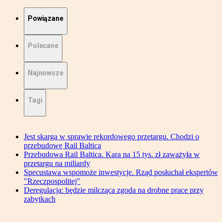
Powiązane
Polecane
Najnowsze
Tagi
Jest skarga w sprawie rekordowego przetargu. Chodzi o
przebudowę Rail Baltica
Przebudowa Rail Baltica. Kara na 15 tys. zł zaważyła w
przetargu na miliardy
Specustawa wspomoże inwestycje. Rząd posłuchał ekspertów
"Rzeczpospolitej"
Deregulacja: będzie milcząca zgoda na drobne prace przy
zabytkach