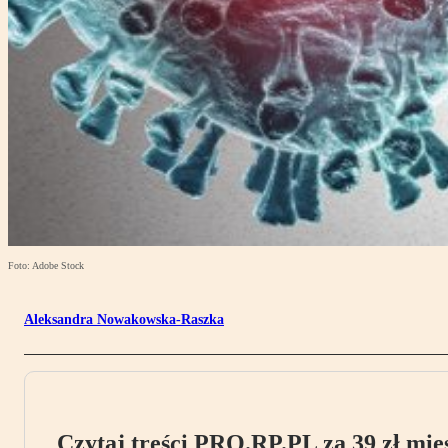
Foto: Adobe Stock
Aleksandra Nowakowska-Raszka
Czytaj treści PRO.RP.PL za 39 zł mies