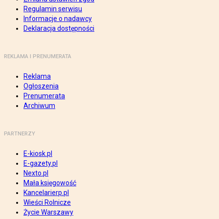
Regulamin serwisu
Informacje o nadawcy
Deklaracja dostępności
REKLAMA I PRENUMERATA
Reklama
Ogłoszenia
Prenumerata
Archiwum
PARTNERZY
E-kiosk.pl
E-gazety.pl
Nexto.pl
Mała księgowość
Kancelarierp.pl
Wieści Rolnicze
Życie Warszawy