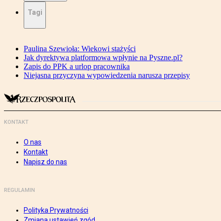
Tagi
Paulina Szewioła: Wiekowi stażyści
Jak dyrektywa platformowa wpłynie na Pyszne.pl?
Zapis do PPK a urlop pracownika
Niejasna przyczyna wypowiedzenia narusza przepisy
KONTAKT
O nas
Kontakt
Napisz do nas
REGULAMIN
Polityka Prywatności
Zmiana ustawień zgód