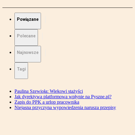
Powiązane
Polecane
Najnowsze
Tagi
Paulina Szewioła: Wiekowi stażyści
Jak dyrektywa platformowa wpłynie na Pyszne.pl?
Zapis do PPK a urlop pracownika
Niejasna przyczyna wypowiedzenia narusza przepisy