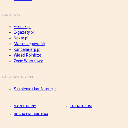
PARTNERZY
E-kiosk.pl
E-gazety.pl
Nexto.pl
Mała księgowość
Kancelarierp.pl
Wieści Rolnicze
Życie Warszawy
NASZE WYDARZENIA
Szkolenia i konferencje
MAPA STRONY
KALENDARIUM
OFERTA PRODUKTOWA