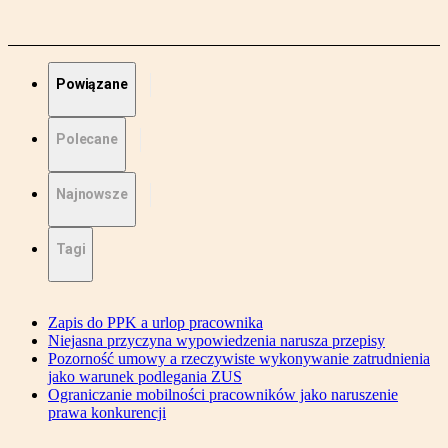
Powiązane
Polecane
Najnowsze
Tagi
Zapis do PPK a urlop pracownika
Niejasna przyczyna wypowiedzenia narusza przepisy
Pozorność umowy a rzeczywiste wykonywanie zatrudnienia
jako warunek podlegania ZUS
Ograniczanie mobilności pracowników jako naruszenie
prawa konkurencji