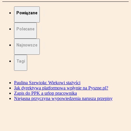
Powiązane
Polecane
Najnowsze
Tagi
Paulina Szewioła: Wiekowi stażyści
Jak dyrektywa platformowa wpłynie na Pyszne.pl?
Zapis do PPK a urlop pracownika
Niejasna przyczyna wypowiedzenia narusza przepisy