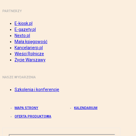
PARTNERZY
E-kiosk.pl
E-gazety.pl
Nexto.pl
Mała księgowość
Kancelarierp.pl
Wieści Rolnicze
Życie Warszawy
NASZE WYDARZENIA
Szkolenia i konferencje
MAPA STRONY
KALENDARIUM
OFERTA PRODUKTOWA