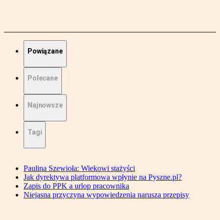
Powiązane
Polecane
Najnowsze
Tagi
Paulina Szewioła: Wiekowi stażyści
Jak dyrektywa platformowa wpłynie na Pyszne.pl?
Zapis do PPK a urlop pracownika
Niejasna przyczyna wypowiedzenia narusza przepisy