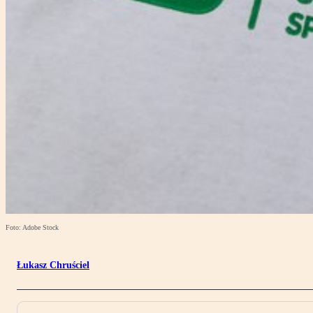
Foto: Adobe Stock
Łukasz Chruściel