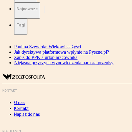
Najnowsze
Tagi
Paulina Szewioła: Wiekowi stażyści
Jak dyrektywa platformowa wpłynie na Pyszne.pl?
Zapis do PPK a urlop pracownika
Niejasna przyczyna wypowiedzenia narusza przepisy
KONTAKT
O nas
Kontakt
Napisz do nas
REGULAMIN