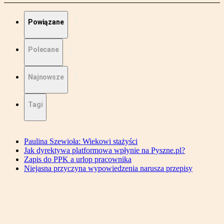
Powiązane
Polecane
Najnowsze
Tagi
Paulina Szewioła: Wiekowi stażyści
Jak dyrektywa platformowa wpłynie na Pyszne.pl?
Zapis do PPK a urlop pracownika
Niejasna przyczyna wypowiedzenia narusza przepisy