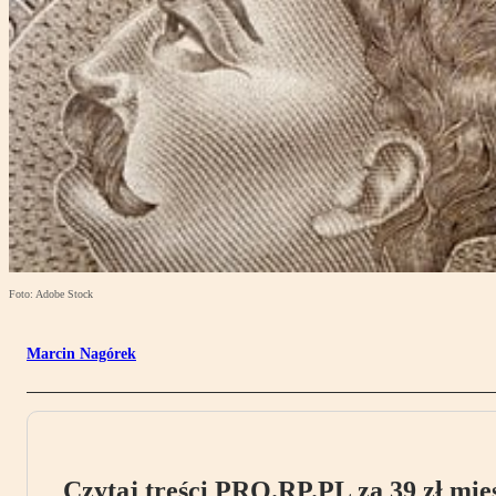
Foto: Adobe Stock
Marcin Nagórek
Czytaj treści PRO.RP.PL za 39 zł mies