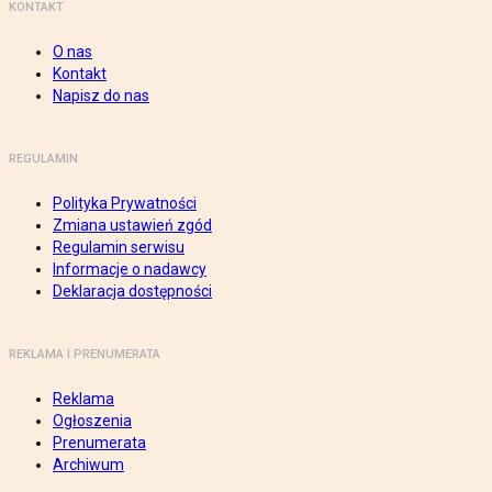
KONTAKT
O nas
Kontakt
Napisz do nas
REGULAMIN
Polityka Prywatności
Zmiana ustawień zgód
Regulamin serwisu
Informacje o nadawcy
Deklaracja dostępności
REKLAMA I PRENUMERATA
Reklama
Ogłoszenia
Prenumerata
Archiwum