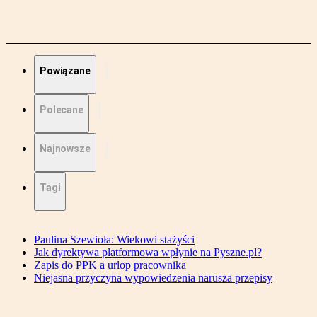
Powiązane
Polecane
Najnowsze
Tagi
Paulina Szewioła: Wiekowi stażyści
Jak dyrektywa platformowa wpłynie na Pyszne.pl?
Zapis do PPK a urlop pracownika
Niejasna przyczyna wypowiedzenia narusza przepisy