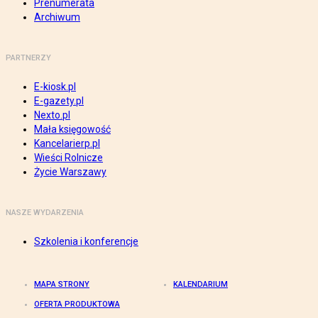
Prenumerata
Archiwum
PARTNERZY
E-kiosk.pl
E-gazety.pl
Nexto.pl
Mała księgowość
Kancelarierp.pl
Wieści Rolnicze
Życie Warszawy
NASZE WYDARZENIA
Szkolenia i konferencje
MAPA STRONY
KALENDARIUM
OFERTA PRODUKTOWA