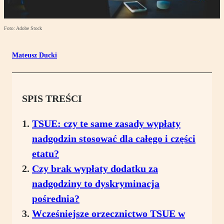
Foto: Adobe Stock
Mateusz Ducki
SPIS TREŚCI
TSUE: czy te same zasady wypłaty
nadgodzin stosować dla całego i części
etatu?
Czy brak wypłaty dodatku za
nadgodziny to dyskryminacja
pośrednia?
Wcześniejsze orzecznictwo TSUE w