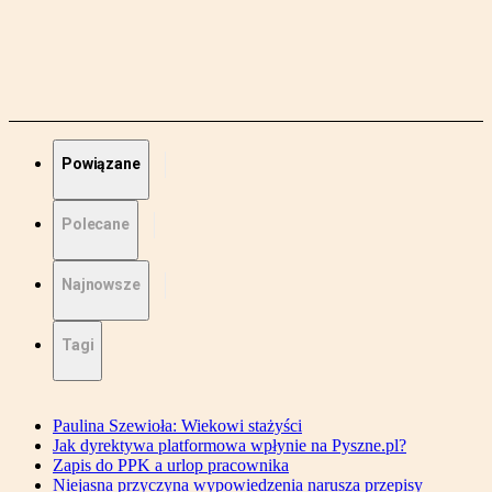
Powiązane
Polecane
Najnowsze
Tagi
Paulina Szewioła: Wiekowi stażyści
Jak dyrektywa platformowa wpłynie na Pyszne.pl?
Zapis do PPK a urlop pracownika
Niejasna przyczyna wypowiedzenia narusza przepisy