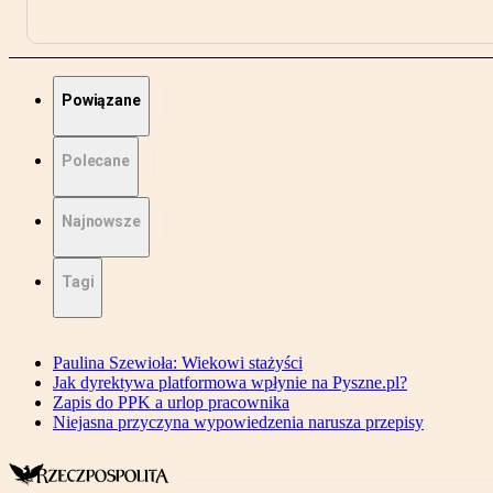
Powiązane
Polecane
Najnowsze
Tagi
Paulina Szewioła: Wiekowi stażyści
Jak dyrektywa platformowa wpłynie na Pyszne.pl?
Zapis do PPK a urlop pracownika
Niejasna przyczyna wypowiedzenia narusza przepisy