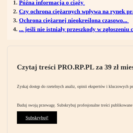
Późna informacja o ciąży
Czy ochrona ciężarnych wpływa na rynek p
Ochrona ciężarnej nieokreślona czasowo...
... jeśli nie istniały przeszkody w zgłoszeniu
Czytaj treści PRO.RP.PL za 39 zł mies
Zyskaj dostęp do rzetelnych analiz, opinii ekspertów i kluczowych p
Buduj swoją przewagę. Subskrybuj profesjonalne treści publikowane 
Subskrybuj!