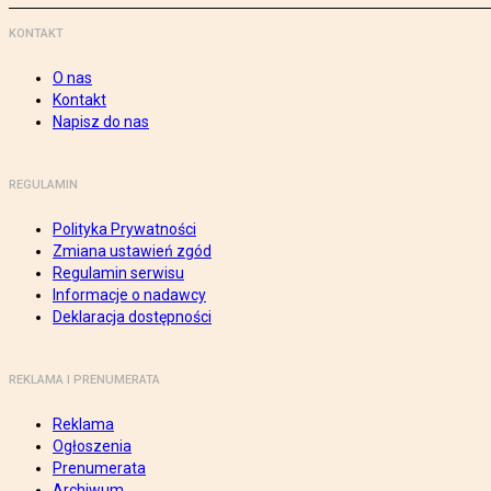
KONTAKT
O nas
Kontakt
Napisz do nas
REGULAMIN
Polityka Prywatności
Zmiana ustawień zgód
Regulamin serwisu
Informacje o nadawcy
Deklaracja dostępności
REKLAMA I PRENUMERATA
Reklama
Ogłoszenia
Prenumerata
Archiwum